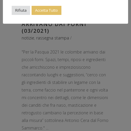
PASTICCERIE NÉ
SUPERMERCATI, PER LA
Rifiuta
Accetta Tutto
PASQUA LE COLOMBE
ARRIVANO DAI FORNI
(03/2021)
notizie
,
rassegna stampa
"Per la Pasqua 2021 le colombe arrivano dai
piccoli forni. Spazi, tempi, riposi e ingredienti
che arricchiscono e impreziosiscono
raccontando luoghi e suggestioni, “cerco con
gli ingredienti di stabilire un legame con la
terra, come faccio nel panterrone e ogni volta
mi concentro nei dettagli, come le dimensioni
dei canditi che fra naso, masticazione e
retrogusto cambiano la percezione in base
alla misura” sottolinea Antonio Cera dal Forno
Sammarco."