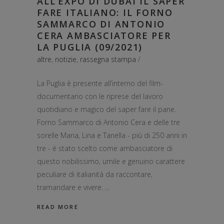
ALL’EXPO DI DUBAI IL SAPER
FARE ITALIANO: IL FORNO
SAMMARCO DI ANTONIO
CERA AMBASCIATORE PER
LA PUGLIA (09/2021)
altre
,
notizie
,
rassegna stampa
La Puglia è presente all’interno del film-
documentario con le riprese del lavoro
quotidiano e magico del saper fare il pane.
Forno Sammarco di Antonio Cera e delle tre
sorelle Maria, Lina e Tanella - più di 250 anni in
tre - è stato scelto come ambasciatore di
questo nobilissimo, umile e genuino carattere
peculiare di italianità da raccontare,
tramandare e vivere.
READ MORE