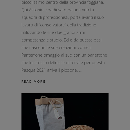
piccolissimo centro della provincia foggiana.
Qui Antonio, coadiuvato da una nutrita
squadra di professionisti, porta avanti il suo
lavoro di “conservatore” della tradizione
utilizzando le sue due grandi armi:
competenza e studio. Ed è da queste basi
che nascono le sue creazioni, come il
Panterrone omaggio al sud con un panettone
che lui stesso definisce di terra e per questa
Pasqua 2021 arriva il piccione.
READ MORE