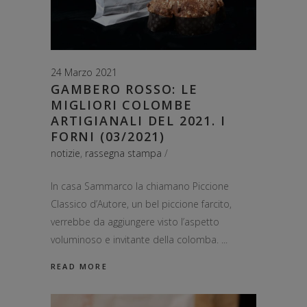
24 Marzo 2021
GAMBERO ROSSO: LE
MIGLIORI COLOMBE
ARTIGIANALI DEL 2021. I
FORNI (03/2021)
notizie
,
rassegna stampa
In casa Sammarco la chiamano Piccione
Classico d’Autore, un bel piccione farcito,
verrebbe da aggiungere visto l’aspetto
voluminoso e invitante della colomba.
READ MORE