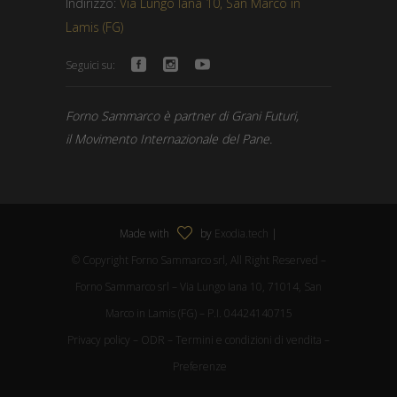
Indirizzo:
Via Lungo Iana 10, San Marco in
Lamis (FG)
Seguici su:
Forno Sammarco è partner di Grani Futuri,
il Movimento Internazionale del Pane.
Made with
by
Exodia.tech
|
© Copyright Forno Sammarco srl, All Right Reserved –
Forno Sammarco srl – Via Lungo Iana 10, 71014, San
Marco in Lamis (FG) – P.I. 04424140715
Privacy policy
–
ODR
–
Termini e condizioni di vendita
–
Preferenze