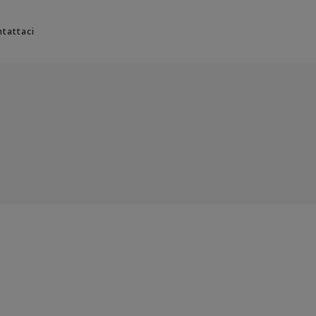
No products in the cart.
tattaci