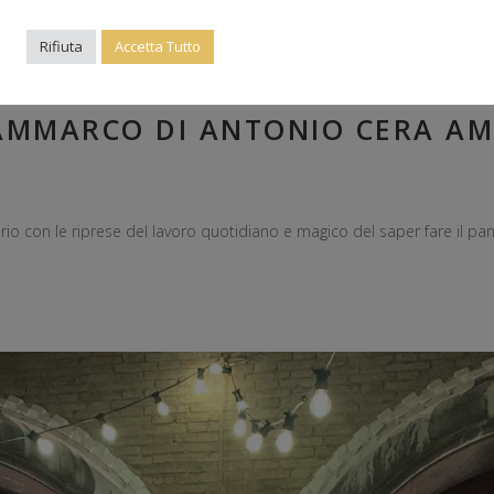
Rifiuta
Accetta Tutto
ATORES PORTA ALL’EXPO DI DUB
SAMMARCO DI ANTONIO CERA AM
rio con le riprese del lavoro quotidiano e magico del saper fare il pa