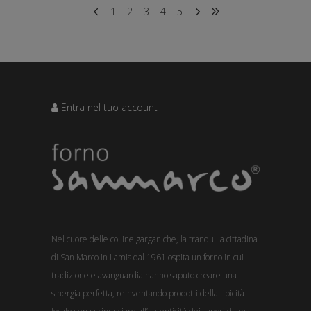
1
2
3
4
5
Entra nel tuo account
Nel cuore delle colline garganiche, la tranquilla cittadina
di San Marco in Lamis dal 1961 ospita un forno in cui
tradizione e avanguardia hanno saputo creare una
sinergia perfetta, reinventando prodotti della tipicità