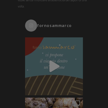
locale senza rinunciare all’autenticità dei sapori di una
volta.
fornosammarco