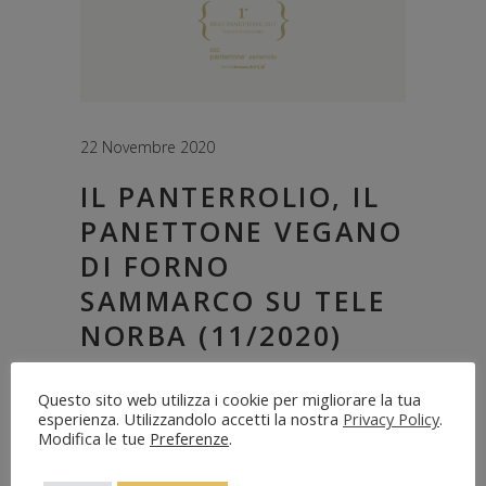
22 Novembre 2020
IL PANTERROLIO, IL
PANETTONE VEGANO
DI FORNO
SAMMARCO SU TELE
NORBA (11/2020)
Questo sito web utilizza i cookie per migliorare la tua
Si chiama ‘”Panterrolio” ed è il panettone
esperienza. Utilizzandolo accetti la nostra
Privacy Policy
.
vegano con gli agrumi del Gargano premiato
Modifica le tue
Preferenze
.
da Gambero Rosso come miglior panettone