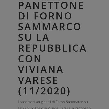
PANETTONE
DI FORNO
SAMMARCO
SU LA
REPUBBLICA
CON
VIVIANA
VARESE
(11/2020)
I panettoni artigianali di Forno Sammarco su
La Repubblica con Viviana Varese, a proposito