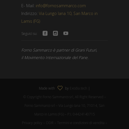
E- Mail:
info@fornosammarco.com
Indirizzo:
Via Lungo Iana 10, San Marco in
Lamis (FG)
Seguici su:
Forno Sammarco è partner di Grani Futuri,
il Movimento Internazionale del Pane.
Made with
by
Exodia.tech
|
© Copyright Forno Sammarco srl, All Right Reserved –
Forno Sammarco srl – Via Lungo Iana 10, 71014, San
Marco in Lamis (FG) – P.I. 04424140715
Privacy policy
–
ODR
–
Termini e condizioni di vendita
–