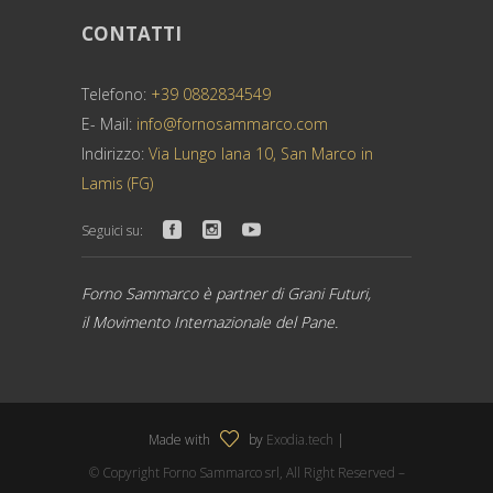
CONTATTI
Telefono:
+39 0882834549
E- Mail:
info@fornosammarco.com
Indirizzo:
Via Lungo Iana 10, San Marco in
Lamis (FG)
Seguici su:
Forno Sammarco è partner di Grani Futuri,
il Movimento Internazionale del Pane.
Made with
by
Exodia.tech
|
© Copyright Forno Sammarco srl, All Right Reserved –