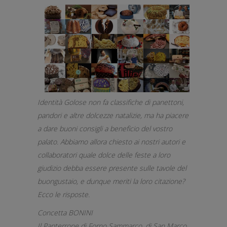
Identità Golose non fa classifiche di panettoni,
pandori e altre dolcezze natalizie, ma ha piacere
a dare buoni consigli a beneficio del vostro
palato. Abbiamo allora chiesto ai nostri autori e
collaboratori quale dolce delle feste a loro
giudizio debba essere presente sulle tavole del
buongustaio, e dunque meriti la loro citazione?
Ecco le risposte.
Concetta BONINI
Il Panterrone di Forno Sammarco, di San Marco