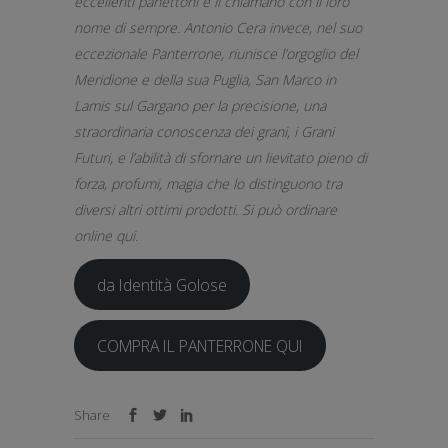
eccellenti panettoni e li chiamano con il loro
nome di sempre. Antonio Cera invece, nel suo
eccezionale Panterrone, riunisce l’orgoglio del
Meridione e della sua Puglia, San Marco in
Lamis sul Gargano per la precisione, una
straordinaria conoscenza dei grani, i Grani
Futuri, e l’abilità di sfornare un lievitato pieno di
forza, profumi, magia che lo distinguono tra
diversi altri ottimi prodotti. Si può ordinare
online qui.
da Identità Golose
COMPRA IL PANTERRONE QUI
Share