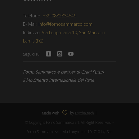
Telefono:
+39 0882834549
E- Mail:
info@fornosammarco.com
Indirizzo:
Via Lungo Iana 10, San Marco in
Lamis (FG)
Seguici su:
Forno Sammarco è partner di Grani Futuri,
il Movimento Internazionale del Pane.
Made with
by
Exodia.tech
|
© Copyright Forno Sammarco srl, All Right Reserved –
Forno Sammarco srl – Via Lungo Iana 10, 71014, San