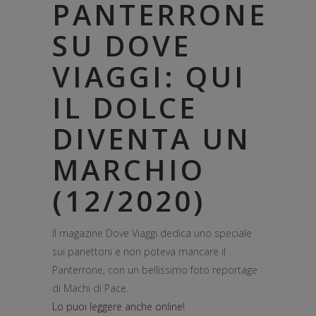
PANTERRONE
SU DOVE
VIAGGI: QUI
IL DOLCE
DIVENTA UN
MARCHIO
(12/2020)
Il magazine Dove Viaggi dedica uno speciale
sui panettoni e non poteva mancare il
Panterrone, con un bellissimo foto reportage
di Machi di Pace.
Lo puoi leggere anche online!