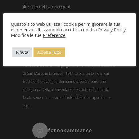
Entra nel tuo account
Questo sito web utilizza i cookie per migliorare la tua
esperienza. Utilizzandolo accetti la nostra
Privacy Policy
.
Modifica le tue
Preferenze
.
Rifiuta
Accetta Tutto
Nel cuore delle colline garganiche, la tranquilla cittadina
di San Marco in Lamis dal 1961 ospita un forno in cui
tradizione e avanguardia hanno saputo creare una
sinergia perfetta, reinventando prodotti della tipicità
locale senza rinunciare all’autenticità dei sapori di una
volta.
fornosammarco