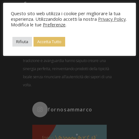
Questo sito web utilizza i cookie per migliorare la tua
esperienza. Utilizzandolo accetti la nostra
Privacy Policy
.
Modifica le tue
Preferenze
.
Rifiuta
Accetta Tutto
Nel cuore delle colline garganiche, la tranquilla cittadina
di San Marco in Lamis dal 1961 ospita un forno in cui
tradizione e avanguardia hanno saputo creare una
sinergia perfetta, reinventando prodotti della tipicità
locale senza rinunciare all’autenticità dei sapori di una
volta.
fornosammarco