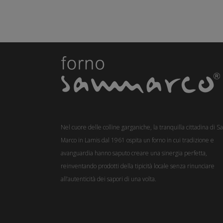
Entra nel tuo account
Nel cuore delle colline garganiche, la tranquilla cittadina di S
Marco in Lamis dal 1961 ospita un forno in cui tradizione e
avanguardia hanno saputo creare una sinergia perfetta,
reinventando prodotti della tipicità locale senza rinunciare
all’autenticità dei sapori di una volta.