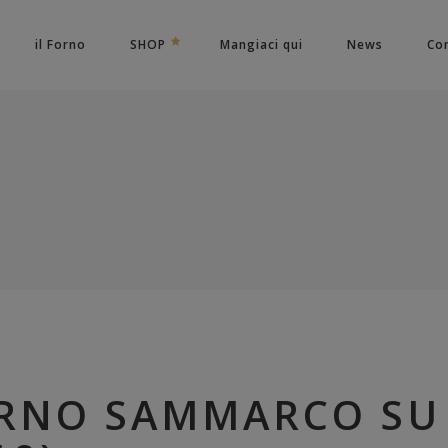
il Forno
SHOP
Mangiaci qui
News
Con
FORNO SAMMARCO S