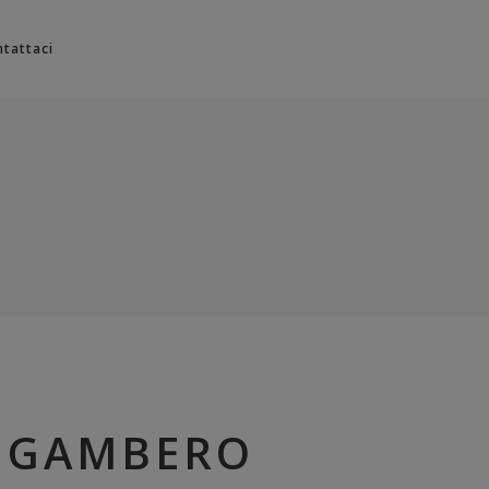
No products in the cart.
tattaci
U GAMBERO