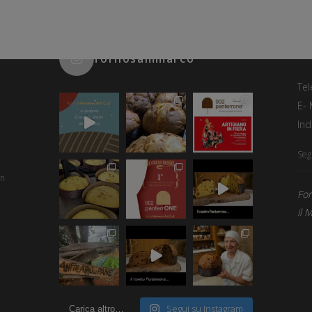
C
fornosammarco
Tel
E- 
Ind
Segu
an
For
il 
Segui su Instagram
Carica altro…