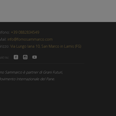
ONTATTI
efono:
+39 0882834549
Mail:
info@fornosammarco.com
irizzo:
Via Lungo Iana 10, San Marco in Lamis (FG)
ici su:
no Sammarco è partner di Grani Futuri,
Movimento Internazionale del Pane.