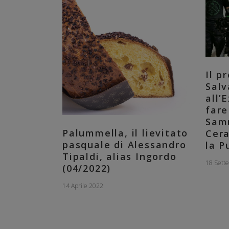
Il p
Salv
all’
fare
Sam
Palummella, il lievitato
Cera
pasquale di Alessandro
la P
Tipaldi, alias Ingordo
18 Sett
(04/2022)
14 Aprile 2022