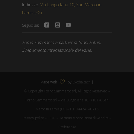
Indirizzo:
Via Lungo Iana 10, San Marco in
Lamis (FG)
Seguici su:
Forno Sammarco è partner di Grani Futuri,
il Movimento Internazionale del Pane.
Made with
by
Exodia.tech
|
© Copyright Forno Sammarco srl, All Right Reserved –
Forno Sammarco srl – Via Lungo Iana 10, 71014, San
Marco in Lamis (FG) – P.I. 04424140715
Privacy policy
–
ODR
–
Termini e condizioni di vendita
–
Preferenze