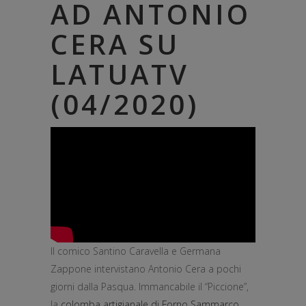
AD ANTONIO
CERA SU
LATUATV
(04/2020)
Il comico Santino Caravella e Germana
Zappone intervistano Antonio Cera a pochi
giorni dalla Pasqua. Immancabile il “Piccione”,
la
colomba artigianale di Forno Sammarco
.