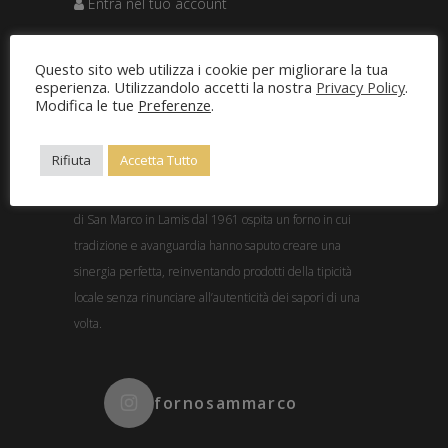
Entra nel tuo account
Questo sito web utilizza i cookie per migliorare la tua
esperienza. Utilizzandolo accetti la nostra
Privacy Policy
.
Modifica le tue
Preferenze
.
Rifiuta
Accetta Tutto
Nel cuore delle colline garganiche, la tranquilla cittadina
di San Marco in Lamis dal 1961 ospita un forno in cui
tradizione e avanguardia hanno saputo creare una
sinergia perfetta, reinventando prodotti della tipicità
locale senza rinunciare all’autenticità dei sapori di una
volta.
fornosammarco