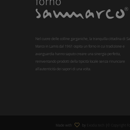
Nel cuore delle colline garganiche, la tranquilla cittadina di S
Marco in Lamis dal 1961 ospita un forno in cui tradizione e
avanguardia hanno saputo creare una sinergia perfetta,
reinventando prodotti della tipicità locale senza rinunciare
all’autenticità dei sapori di una volta.
Made with
by
Exodia.tech
|
© Copyright Fo