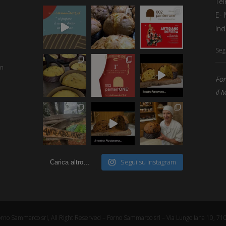
Tel
E- 
Ind
Segu
an
For
il 
Segui su Instagram
Carica altro…
rno Sammarco srl, All Right Reserved – Forno Sammarco srl – Via Lungo Iana 10, 71