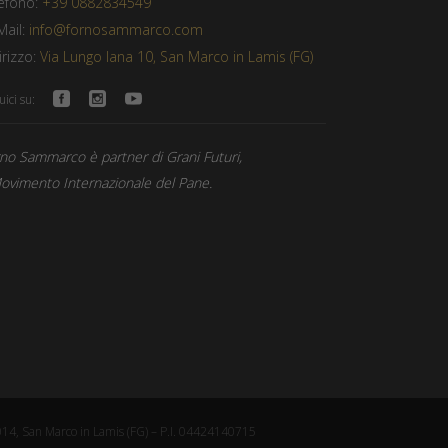
efono:
+39 0882834549
Mail:
info@fornosammarco.com
irizzo:
Via Lungo Iana 10, San Marco in Lamis (FG)
ici su:
no Sammarco è partner di Grani Futuri,
Movimento Internazionale del Pane.
014, San Marco in Lamis (FG) – P.I. 04424140715