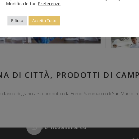
Modifica le tue
Preferenze
.
Rifiuta
Accetta Tutto
NA DI CITTÀ, PRODOTTI DI CAM
con farina di grano arso prodotto da Forno Sammarco di San Marco i
C
fornosammarco