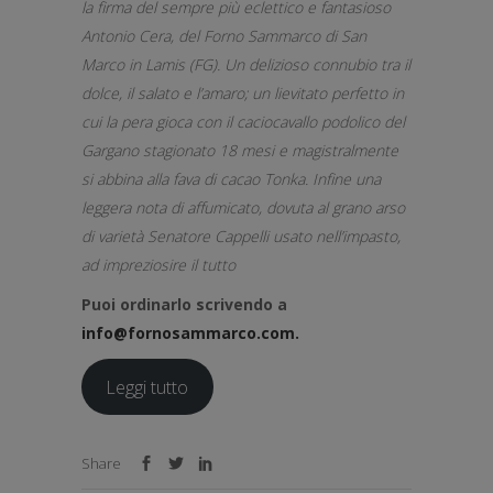
la firma del sempre più eclettico e fantasioso
Antonio Cera, del Forno Sammarco di San
Marco in Lamis (FG). Un delizioso connubio tra il
dolce, il salato e l’amaro; un lievitato perfetto in
cui la pera gioca con il caciocavallo podolico del
Gargano stagionato 18 mesi e magistralmente
si abbina alla fava di cacao Tonka. Infine una
leggera nota di affumicato, dovuta al grano arso
di varietà Senatore Cappelli usato nell’impasto,
ad impreziosire il tutto
Puoi ordinarlo scrivendo a
info@fornosammarco.com.
Leggi tutto
Share