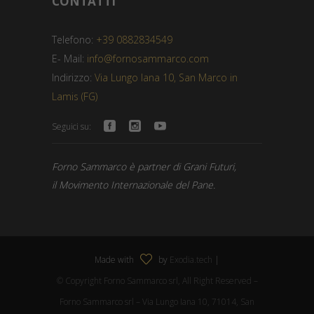
CONTATTI
Telefono:
+39 0882834549
E- Mail:
info@fornosammarco.com
Indirizzo:
Via Lungo Iana 10, San Marco in
Lamis (FG)
Seguici su:
Forno Sammarco è partner di Grani Futuri,
il Movimento Internazionale del Pane.
Made with
by
Exodia.tech
|
© Copyright Forno Sammarco srl, All Right Reserved –
Forno Sammarco srl – Via Lungo Iana 10, 71014, San