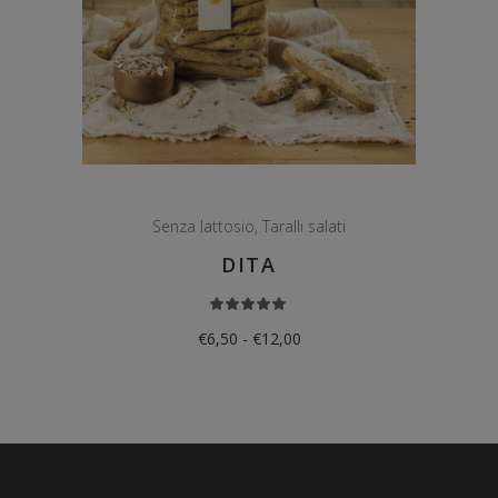
Senza lattosio
,
Taralli salati
DITA
Valutato
5.00
su 5
Fascia
€
6,50
-
€
12,00
di
prezzo:
da
€6,50
a
€12,00