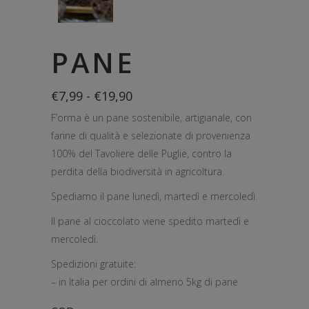
PANE
Fascia
€
7,99
-
€
19,90
di
F’orma è un pane sostenibile, artigianale, con
prezzo:
da
farine di qualità e selezionate di provenienza
€7,99
100% del Tavoliere delle Puglie, contro la
a
€19,90
perdita della biodiversità in agricoltura.
Spediamo il pane lunedì, martedì e mercoledì.
Il pane al cioccolato viene spedito martedì e
mercoledì.
Spedizioni gratuite:
– in Italia per ordini di almeno 5kg di pane