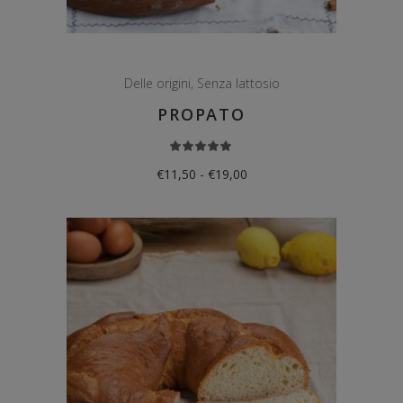
Delle origini
,
Senza lattosio
PROPATO
Valutato
5.00
su 5
Fascia
€
11,50
-
€
19,00
di
prezzo:
da
€11,50
a
€19,00