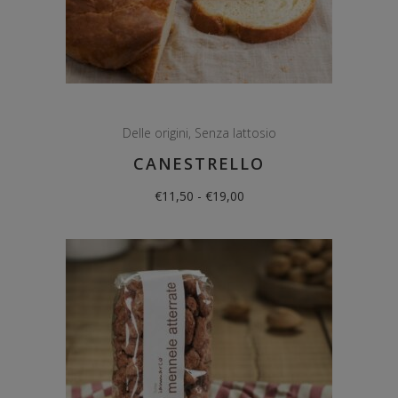
Delle origini
,
Senza lattosio
CANESTRELLO
Fascia
€
11,50
-
€
19,00
di
prezzo:
da
€11,50
a
€19,00