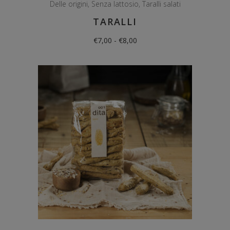
Delle origini
,
Senza lattosio
,
Taralli salati
TARALLI
Fascia
€
7,00
-
€
8,00
di
prezzo:
da
€7,00
a
€8,00