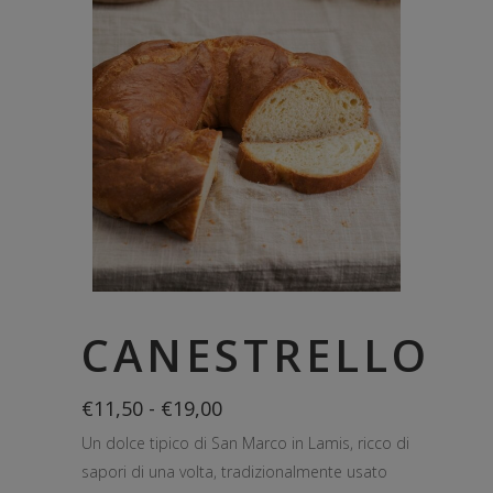
CANESTRELLO
Fascia
€
11,50
-
€
19,00
di
Un dolce tipico di San Marco in Lamis, ricco di
prezzo:
da
sapori di una volta, tradizionalmente usato
€11,50