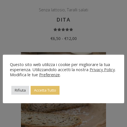
Senza lattosio
,
Taralli salati
DITA
Valutato
5.00
su 5
Fascia
€
6,50
-
€
12,00
di
prezzo:
da
€6,50
a
€12,00
Questo sito web utilizza i cookie per migliorare la tua
esperienza. Utilizzandolo accetti la nostra
Privacy Policy
.
Modifica le tue
Preferenze
.
Rifiuta
Accetta Tutto