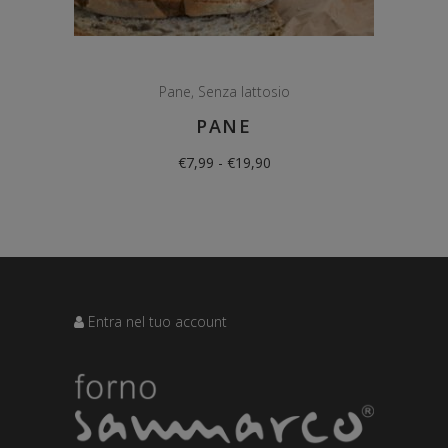
Pane
,
Senza lattosio
PANE
Fascia
€
7,99
-
€
19,90
di
prezzo:
da
€7,99
a
€19,90
Entra nel tuo account