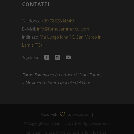
CONTATTI
Telefono:
+39 0882834549
E- Mail:
info@fornosammarco.com
Indirizzo:
Via Lungo Iana 10, San Marco in
Lamis (FG)
Seguici su:
Forno Sammarco è partner di Grani Futuri,
il Movimento Internazionale del Pane.
Made with
by
Exodia.tech
|
© Copyright Forno Sammarco srl, All Right Reserved –
Forno Sammarco srl – Via Lungo Iana 10, 71014, San