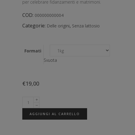
per celebrare fidanzamenti e matrimoni.
a
€19,00
COD:
000000000004
Categorie:
,
Delle origini
Senza lattosio
Formati
Svuota
€
19,00
AGGIUNGI AL CARRELLO