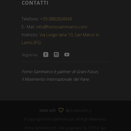
CONTATTI
Telefono:
+39 0882834549
E- Mail:
info@fornosammarco.com
Indirizzo:
Via Lungo Iana 10, San Marco in
Lamis (FG)
Seguici su:
Forno Sammarco è partner di Grani Futuri,
il Movimento Internazionale del Pane.
Made with
by
Exodia.tech
|
© Copyright Forno Sammarco srl, All Right Reserved –
Forno Sammarco srl – Via Lungo Iana 10, 71014, San