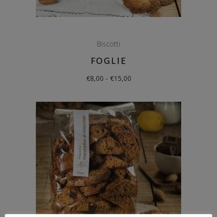
Biscotti
FOGLIE
Fascia
€
8,00
-
€
15,00
di
prezzo:
da
€8,00
a
€15,00