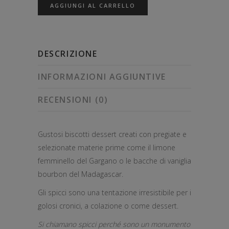
AGGIUNGI AL CARRELLO
DESCRIZIONE
INFORMAZIONI AGGIUNTIVE
RECENSIONI (0)
Gustosi biscotti dessert creati con pregiate e
selezionate materie prime come il limone
femminello del Gargano o le bacche di vaniglia
bourbon del Madagascar.
Gli spicci sono una tentazione irresistibile per i
golosi cronici, a colazione o come dessert.
Si chiamano spicci perché sono un monumento