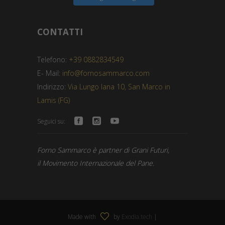
CONTATTI
Telefono:
+39 0882834549
E- Mail:
info@fornosammarco.com
Indirizzo:
Via Lungo Iana 10, San Marco in
Lamis (FG)
Seguici su:
Forno Sammarco è partner di Grani Futuri,
il Movimento Internazionale del Pane.
Made with
by
Exodia.tech
|