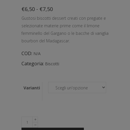
Fascia
€
6,50
-
€
7,50
di
Gustosi biscotti dessert creati con pregiate e
prezzo:
da
selezionate materie prime come il limone
€6,50
femminello del Gargano o le bacche di vaniglia
a
€7,50
bourbon del Madagascar.
COD:
N/A
Categoria:
Biscotti
Varianti