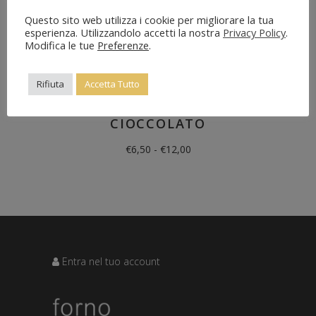
Questo sito web utilizza i cookie per migliorare la tua
esperienza. Utilizzandolo accetti la nostra
Privacy Policy
.
Modifica le tue
Preferenze
.
Biscotti
,
Delle origini
Rifiuta
Accetta Tutto
MANDORLINI AL
CIOCCOLATO
Fascia
€
6,50
-
€
12,00
di
prezzo:
da
€6,50
a
€12,00
Entra nel tuo account